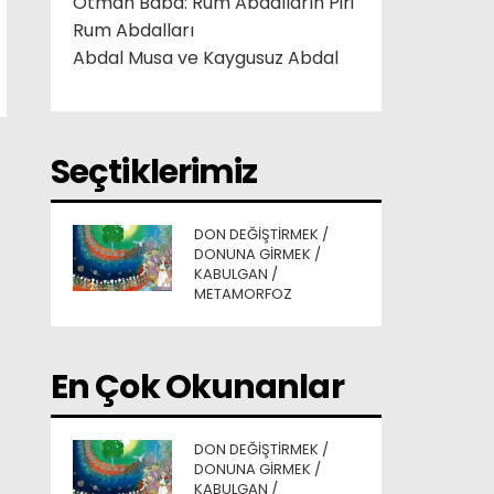
Otman Baba: Rum Abdalların Piri
Rum Abdalları
Abdal Musa ve Kaygusuz Abdal
Seçtiklerimiz
DON DEĞIŞTIRMEK /
DONUNA GIRMEK /
KABULGAN /
METAMORFOZ
En Çok Okunanlar
DON DEĞIŞTIRMEK /
DONUNA GIRMEK /
KABULGAN /