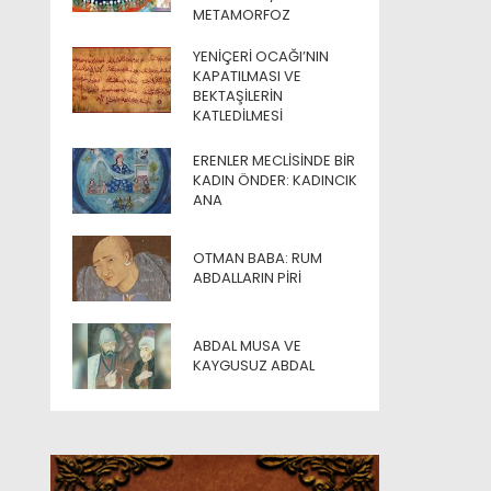
METAMORFOZ
YENIÇERI OCAĞI’NIN
KAPATILMASI VE
BEKTAŞILERIN
KATLEDILMESI
ERENLER MECLISINDE BIR
KADIN ÖNDER: KADINCIK
ANA
OTMAN BABA: RUM
ABDALLARIN PIRI
ABDAL MUSA VE
KAYGUSUZ ABDAL