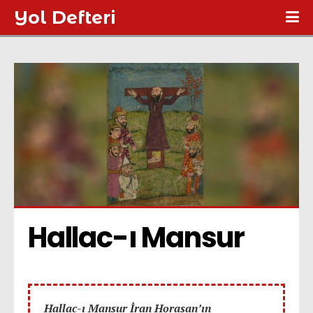
Yol Defteri
Hallac-ı Mansur
Hallac-ı Mansur İran Horasan’ın