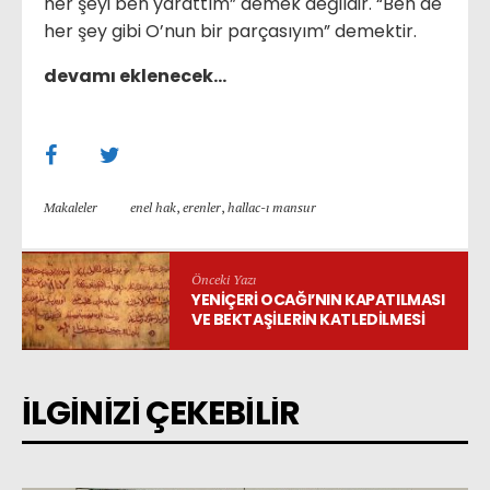
her şeyi ben yarattım” demek değildir. “Ben de
her şey gibi O’nun bir parçasıyım” demektir.
devamı eklenecek…
Makaleler
enel hak
,
erenler
,
hallac-ı mansur
Önceki Yazı
YENIÇERI OCAĞI’NIN KAPATILMASI
VE BEKTAŞILERIN KATLEDILMESI
İLGİNİZİ ÇEKEBİLİR