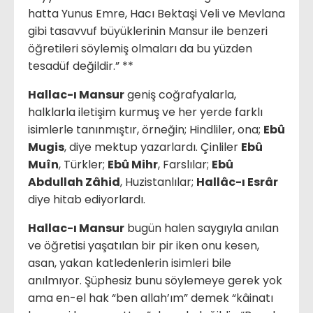
hatta Yunus Emre, Hacı Bektaşi Veli ve Mevlana
gibi tasavvuf büyüklerinin Mansur ile benzeri
öğretileri söylemiş olmaları da bu yüzden
tesadüf değildir.” **
Hallac-ı Mansur
geniş coğrafyalarla,
halklarla iletişim kurmuş ve her yerde farklı
isimlerle tanınmıştır, örneğin; Hindliler, ona;
Ebû
Mugis
, diye mektup yazarlardı. Çinliler
Ebû
Muîn
, Türkler;
Ebû Mihr
, Farslılar;
Ebû
Abdullah Zâhid
, Huzistanlılar;
Hallâc-ı Esrâr
diye hitab ediyorlardı.
Hallac-ı Mansur
bugün halen saygıyla anılan
ve öğretisi yaşatılan bir pir iken onu kesen,
asan, yakan katledenlerin isimleri bile
anılmıyor. Şüphesiz bunu söylemeye gerek yok
ama en-el hak “ben allah’ım” demek “kâinatı