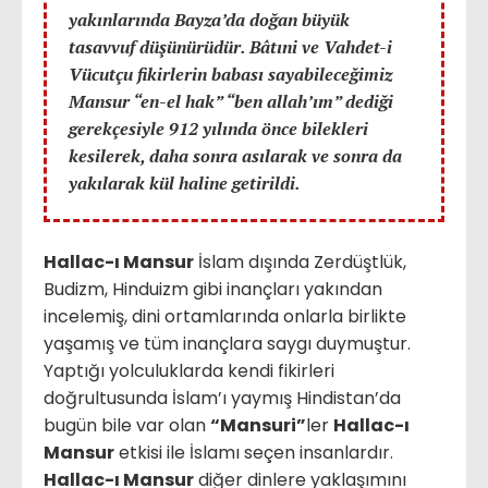
yakınlarında Bayza’da doğan büyük
tasavvuf düşünürüdür. Bâtıni ve Vahdet-i
Vücutçu fikirlerin babası sayabileceğimiz
Mansur “en-el hak” “ben allah’ım” dediği
gerekçesiyle 912 yılında önce bilekleri
kesilerek, daha sonra asılarak ve sonra da
yakılarak kül haline getirildi.
Hallac-ı Mansur
İslam dışında Zerdüştlük,
Budizm, Hinduizm gibi inançları yakından
incelemiş, dini ortamlarında onlarla birlikte
yaşamış ve tüm inançlara saygı duymuştur.
Yaptığı yolculuklarda kendi fikirleri
doğrultusunda İslam’ı yaymış Hindistan’da
bugün bile var olan
“Mansuri”
ler
Hallac-ı
Mansur
etkisi ile İslamı seçen insanlardır.
Hallac-ı Mansur
diğer dinlere yaklaşımını