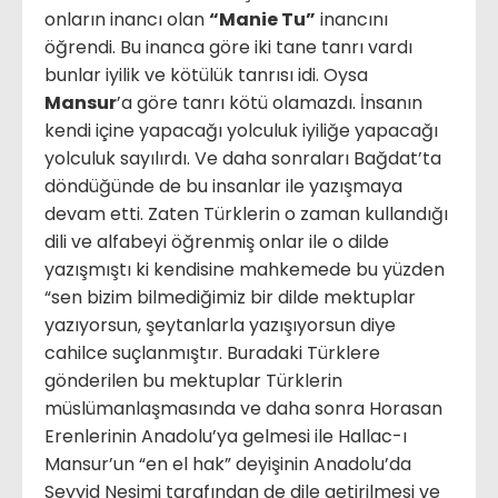
onların inancı olan
“Manie Tu”
inancını
öğrendi. Bu inanca göre iki tane tanrı vardı
bunlar iyilik ve kötülük tanrısı idi. Oysa
Mansur
’a göre tanrı kötü olamazdı. İnsanın
kendi içine yapacağı yolculuk iyiliğe yapacağı
yolculuk sayılırdı. Ve daha sonraları Bağdat’ta
döndüğünde de bu insanlar ile yazışmaya
devam etti. Zaten Türklerin o zaman kullandığı
dili ve alfabeyi öğrenmiş onlar ile o dilde
yazışmıştı ki kendisine mahkemede bu yüzden
“sen bizim bilmediğimiz bir dilde mektuplar
yazıyorsun, şeytanlarla yazışıyorsun diye
cahilce suçlanmıştır. Buradaki Türklere
gönderilen bu mektuplar Türklerin
müslümanlaşmasında ve daha sonra Horasan
Erenlerinin Anadolu’ya gelmesi ile Hallac-ı
Mansur’un “en el hak” deyişinin Anadolu’da
Seyyid Nesimi tarafından de dile getirilmesi ve