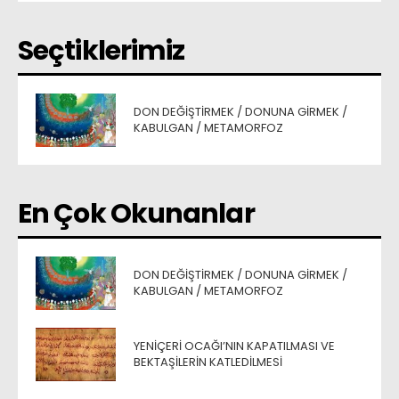
Seçtiklerimiz
DON DEĞIŞTIRMEK / DONUNA GIRMEK /
KABULGAN / METAMORFOZ
En Çok Okunanlar
DON DEĞIŞTIRMEK / DONUNA GIRMEK /
KABULGAN / METAMORFOZ
YENIÇERI OCAĞI’NIN KAPATILMASI VE
BEKTAŞILERIN KATLEDILMESI