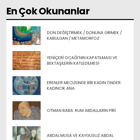
En Çok Okunanlar
DON DEĞIŞTIRMEK / DONUNA GIRMEK /
KABULGAN / METAMORFOZ
YENIÇERI OCAĞI’NIN KAPATILMASI VE
BEKTAŞILERIN KATLEDILMESI
ERENLER MECLISINDE BIR KADIN ÖNDER:
KADINCIK ANA
OTMAN BABA: RUM ABDALLARIN PIRI
ABDAL MUSA VE KAYGUSUZ ABDAL