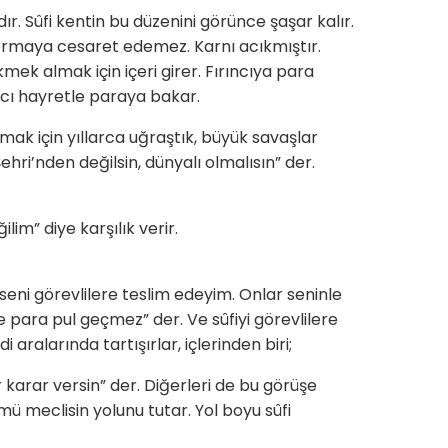
ır. Sûfi kentin bu düzenini görünce şaşar kalır.
 sormaya cesaret edemez. Karnı acıkmıştır.
kmek almak için içeri girer. Fırıncıya para
ncı hayretle paraya bakar.
mak için yıllarca uğraştık, büyük savaşlar
ehri’nden değilsin, dünyalı olmalısın” der.
lim” diye karşılık verir.
e seni görevlilere teslim edeyim. Onlar seninle
de para pul geçmez” der. Ve sûfiyi görevlilere
i aralarında tartışırlar, içlerinden biri;
r karar versin” der. Diğerleri de bu görüşe
ümü meclisin yolunu tutar. Yol boyu sûfi