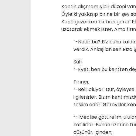
Kentin alışmamış bir düzeni vard
Öyle ki yaklaşıp birine bir şey
Kenti gezerken bir fırın görür. E
uzatarak ekmek ister. Ama fırı
“-Nedir bu? Biz bunu kaldır
verdik. Anlaşılan sen Rıza Ş
Sûfi;
“-Evet, ben bu kentten deği
Fırıncı;
“-Belli oluyor. Dur, öyleys
ilgilenirler. Bizim kentimiz
teslim eder. Görevliler kend
“- Meclise götürelim, ulula
katılırlar. Bunun üzerine t
düşünür. İçinden;