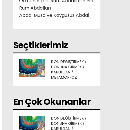
Otman Baba: Rum Abdalların Piri
Rum Abdalları
Abdal Musa ve Kaygusuz Abdal
Seçtiklerimiz
DON DEĞIŞTIRMEK /
DONUNA GIRMEK /
KABULGAN /
METAMORFOZ
En Çok Okunanlar
DON DEĞIŞTIRMEK /
DONUNA GIRMEK /
KABULGAN /