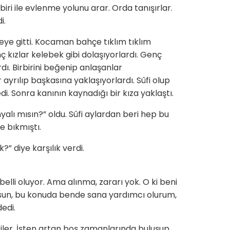
iri ile evlenme yolunu arar. Orda tanışırlar.
i.
eye gitti. Kocaman bahçe tıklım tıklım
nç kızlar kelebek gibi dolaşıyorlardı. Genç
dı. Birbirini beğenip anlaşanlar
ayrılıp başkasına yaklaşıyorlardı. Sûfi olup
edi. Sonra kanının kaynadığı bir kıza yaklaştı.
nyalı mısın?” oldu. Sûfi aylardan beri hep bu
e bıkmıştı.
?” diye karşılık verdi.
lli oluyor. Ama alınma, zararı yok. O ki beni
sun, bu konuda bende sana yardımcı olurum,
dedi.
tiler. İşten artan boş zamanlarında buluşup