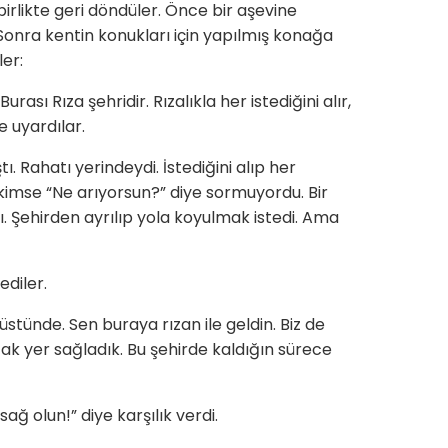
 birlikte geri döndüler. Önce bir aşevine
 Sonra kentin konukları için yapılmış konağa
ler:
ası Rıza şehridir. Rızalıkla her istediğini alır,
e uyardılar.
ı. Rahatı yerindeydi. İstediğini alıp her
ç kimse “Ne arıyorsun?” diye sormuyordu. Bir
ı. Şehirden ayrılıp yola koyulmak istedi. Ama
ediler.
ı üstünde. Sen buraya rızan ile geldin. Biz de
ak yer sağladık. Bu şehirde kaldığın sürece
sağ olun!” diye karşılık verdi.