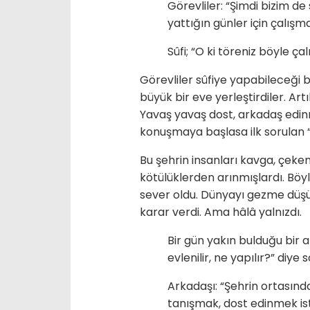
Görevliler: “Şimdi bizim de
yattığın günler için çalışma
Sûfi; “O ki töreniz böyle ça
Görevliler sûfiye yapabileceği b
büyük bir eve yerleştirdiler. Ar
Yavaş yavaş dost, arkadaş edin
konuşmaya başlasa ilk sorulan “
Bu şehrin insanları kavga, çeke
kötülüklerden arınmışlardı. Böyle
sever oldu. Dünyayı gezme düş
karar verdi. Ama hâlâ yalnızdı.
Bir gün yakın bulduğu bir ar
evlenilir, ne yapılır?” diye 
Arkadaşı: “Şehrin ortasınd
tanışmak, dost edinmek ist