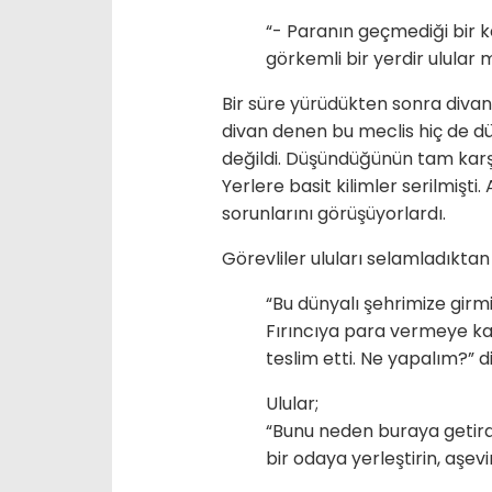
“- Paranın geçmediği bir ke
görkemli bir yerdir ulular m
Bir süre yürüdükten sonra divana
divan denen bu meclis hiç de d
değildi. Düşündüğünün tam karşıtı
Yerlere basit kilimler serilmişti
sorunlarını görüşüyorlardı.
Görevliler uluları selamladıktan
“Bu dünyalı şehrimize girmi
Fırıncıya para vermeye kal
teslim etti. Ne yapalım?” d
Ulular;
“Bunu neden buraya getirdi
bir odaya yerleştirin, aşev