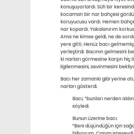
konuşuyorlardı. Sûfi bir keresin
kocaman bir nar bahçesi gördü.
koruyucusu vardı. Hemen bahç
nar kopardı. Yakalanırım korkusu
Ama ne kimse geldi, ne de sordu.
yere gitti. Henüz bacı gelmemiş
yerleştirdi. Bacının gelmesini be
ki narları görmesine karşın hiç 
ilgilenmesini, sevinmesini bekliy
Bacı her zamanki gibi yerine o
narları gösterdi.
Bacı; “bunları nerden aldın
söyledi.
Bunun üzerine bacı:
“Beni düşündüğün için sağo
biliyorum. Canım isteseydi