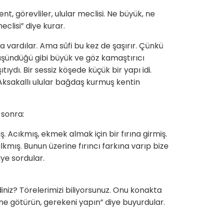
nt, görevliler, ulular meclisi. Ne büyük, ne
eclisi” diye kurar.
 vardılar. Ama sûfi bu kez de şaşırır. Çünkü
üşündüğü gibi büyük ve göz kamaştırıcı
ydı. Bir sessiz köşede küçük bir yapı idi.
. Aksakallı ulular bağdaş kurmuş kentin
 sonra:
ş. Acıkmış, ekmek almak için bir fırına girmiş.
kmış. Bunun üzerine fırıncı farkına varıp bize
iye sordular.
niz? Törelerimizi biliyorsunuz. Onu konakta
ine götürün, gerekeni yapın” diye buyurdular.