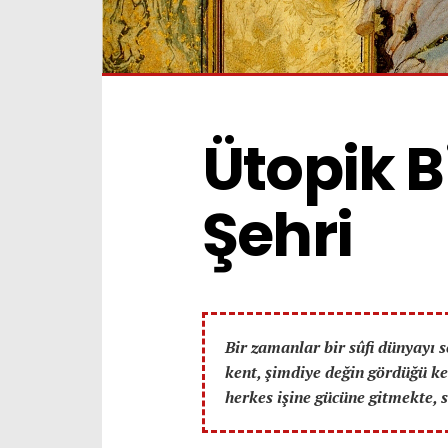
Ütopik Bi
Şehri
Bir zamanlar bir sûfi dünyayı s
kent, şimdiye değin gördüğü 
herkes işine gücüne gitmekte, 