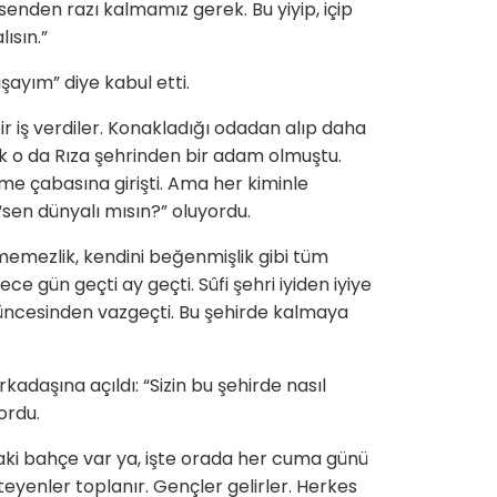
 senden razı kalmamız gerek. Bu yiyip, içip
lısın.”
lışayım” diye kabul etti.
ir iş verdiler. Konakladığı odadan alıp daha
tık o da Rıza şehrinden bir adam olmuştu.
me çabasına girişti. Ama her kiminle
sen dünyalı mısın?” oluyordu.
memezlik, kendini beğenmişlik gibi tüm
ce gün geçti ay geçti. Sûfi şehri iyiden iyiye
üncesinden vazgeçti. Bu şehirde kalmaya
kadaşına açıldı: “Sizin bu şehirde nasıl
sordu.
aki bahçe var ya, işte orada her cuma günü
eyenler toplanır. Gençler gelirler. Herkes