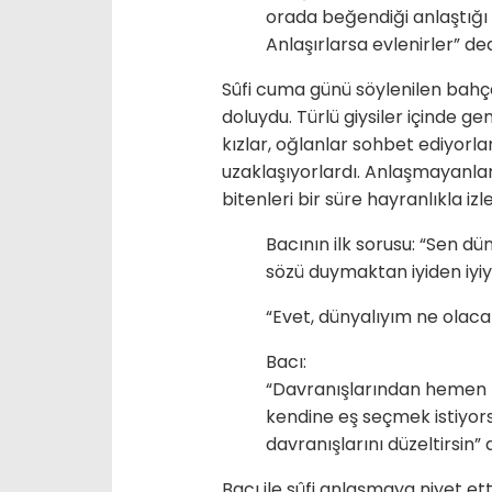
orada beğendiği anlaştığı b
Anlaşırlarsa evlenirler” ded
Sûfi cuma günü söylenilen bahç
doluydu. Türlü giysiler içinde ge
kızlar, oğlanlar sohbet ediyorlar
uzaklaşıyorlardı. Anlaşmayanlar 
bitenleri bir süre hayranlıkla izl
Bacının ilk sorusu: “Sen dü
sözü duymaktan iyiden iyiy
“Evet, dünyalıyım ne olacak
Bacı:
“Davranışlarından hemen be
kendine eş seçmek istiyor
davranışlarını düzeltirsin” 
Bacı ile sûfi anlaşmaya niyet et