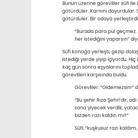
Bunun üzerine görevliler sûfi ile
götürdüler. Karnını doyurdular.
götürdüler. Bir odaya yerleştirdi
“Burada para pul geçmez. Bur
her istediğini yaparsın” diy
Sûfi konağa yerleşti, gezip dolaşt
istediği yerde yiyip içiyordu. Hi
kaç gün sonra eşyalarını toplad
görevlileri karşısında buldu.
Görevliler: “Gidemezsin!” d
“Bu şehir Rıza Şehri’dir, ad
sana yiyecek verdik, yatac
bizden razı kaldın mı?”
Sûfi; “kuşkusuz razı kaldım, 