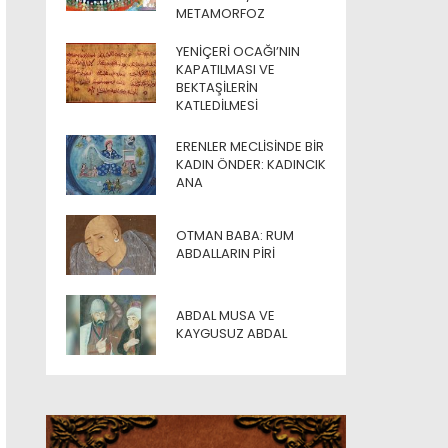
METAMORFOZ
YENIÇERI OCAĞI’NIN
KAPATILMASI VE
BEKTAŞILERIN
KATLEDILMESI
ERENLER MECLISINDE BIR
KADIN ÖNDER: KADINCIK
ANA
OTMAN BABA: RUM
ABDALLARIN PIRI
ABDAL MUSA VE
KAYGUSUZ ABDAL