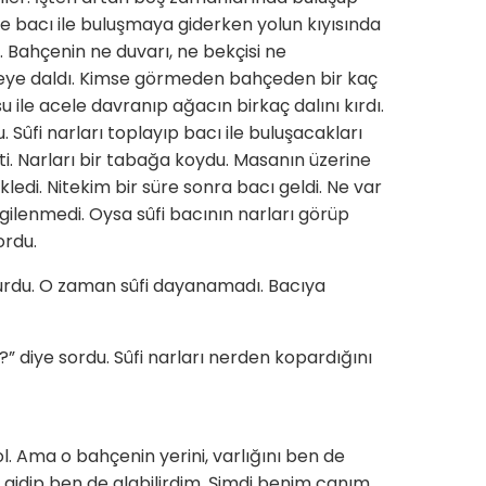
de bacı ile buluşmaya giderken yolun kıyısında
 Bahçenin ne duvarı, ne bekçisi ne
eye daldı. Kimse görmeden bahçeden bir kaç
 ile acele davranıp ağacın birkaç dalını kırdı.
 Sûfi narları toplayıp bacı ile buluşacakları
ti. Narları bir tabağa koydu. Masanın üzerine
kledi. Nitekim bir süre sonra bacı geldi. Ne var
ilgilenmedi. Oysa sûfi bacının narları görüp
ordu.
turdu. O zaman sûfi dayanamadı. Bacıya
?” diye sordu. Sûfi narları nerden kopardığını
l. Ama o bahçenin yerini, varlığını ben de
, gidip ben de alabilirdim. Şimdi benim canım