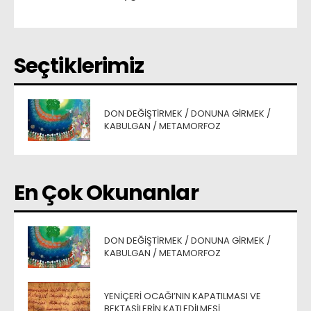
Seçtiklerimiz
DON DEĞIŞTIRMEK / DONUNA GIRMEK /
KABULGAN / METAMORFOZ
En Çok Okunanlar
DON DEĞIŞTIRMEK / DONUNA GIRMEK /
KABULGAN / METAMORFOZ
YENIÇERI OCAĞI’NIN KAPATILMASI VE
BEKTAŞILERIN KATLEDILMESI